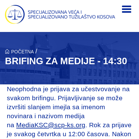
Skip to main content
/
POČETNA
BRIFING ZA MEDIJE - 14:30
Neophodna je prijava za učestvovanje na
svakom brifingu. Prijavljivanje se može
izvršiti slanjem imejla sa imenom
novinara i nazivom medija
na
MediaKSC@scp-ks.org
. Rok za prijave
je svakog četvrtka u 12:00 časova. Nakon