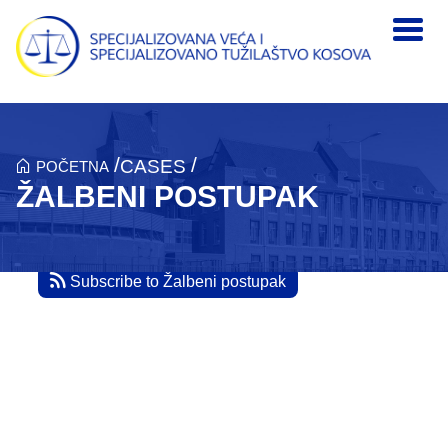
Skip to main content
/
/
CASES
POČETNA
ŽALBENI POSTUPAK
Subscribe to Žalbeni postupak