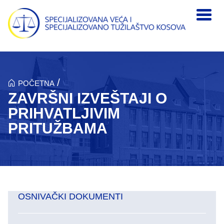
Skip to main content
/
POČETNA
ZAVRŠNI IZVEŠTAJI O
PRIHVATLJIVIM
PRITUŽBAMA
OSNIVAČKI DOKUMENTI