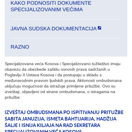
KAKO PODNOSITI DOKUMENTE
SPECIJALIZOVANIM VEĆIMA
JAVNA SUDSKA DOKUMENTACIJA
RAZNO
Specijalizovana veća Kosova i Specijalizovano tužilaštvo imaju
obavezu da obezbede zaštitu osnovih prava sadržanih u
Poglavlju II Ustava Kosova i da postupaju u skladu s
međunarodnim pravom ljudskih prava. Aktivnosti ombudsmana
uključuju mogućnost da istražuje primljene pritužbe. Ovo su
izveštaji, objavljeni od strane ombudsmana, o istragama na
pritužbe:
IZVEŠTAJ OMBUDSMANA PO ISPITIVANJU PRITUŽBE
SABITA JANUZIJA, ISMETA BAHTIJARIJA, HADŽIJA
ŠALJE I ISNIJA KILJAJA NA RAD SEKRETARA
SPECIJALIZOVANIH VEĆA KOSOVA