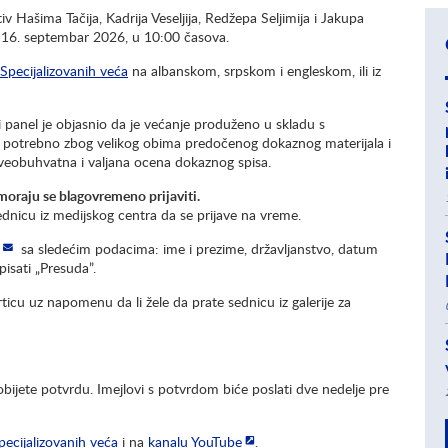
v Hašima Tačija, Kadrija Veseljija, Redžepa Seljimija i Jakupa
 16. septembar 2026, u 10:00 časova.
Specijalizovanih veća
na albanskom, srpskom i engleskom, ili iz
i panel je objasnio da je većanje produženo u skladu s
o potrebno zbog velikog obima predočenog dokaznog materijala i
sveobuhvatna i valjana ocena dokaznog spisa.
 moraju se blagovremeno prijaviti.
ednicu iz medijskog centra da se prijave na vreme.
sa sledećim podacima: ime i prezime, državljanstvo, datum
pisati „Presuda”.
ticu uz napomenu da li žele da prate sednicu iz galerije za
obijete potvrdu. Imejlovi s potvrdom biće poslati dve nedelje pre
pecijalizovanih veća
i na
kanalu YouTube
.