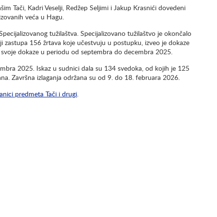
šim Tači, Kadri Veselji, Redžep Seljimi i Jakup Krasnići dovedeni
lizovanih veća u Hagu.
pecijalizovanog tužilaštva. Specijalizovano tužilaštvo je okončalo
ji zastupa 156 žrtava koje učestvuju u postupku, izveo je dokaze
e su svoje dokaze u periodu od septembra do decembra 2025.
mbra 2025. Iskaz u sudnici dala su 134 svedoka, od kojih je 125
ana. Završna izlaganja održana su od 9. do 18. februara 2026.
ranici predmeta Tači i drugi
.