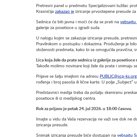
Pretresni panel u predmetu Specijalizovani tužilac proti
Krasnićija
zakazao je
izricanje prvostepene presude za
Sednica će biti javna i moći će da se prati na
vebsajtu 
galerije za posetioce u zgradi suda.
U nalogu kojim se zakazuje izricanje presude, pretresn
Pravilnikom o postupku i dokazima. Produženje je bil
složenosti predmeta, kako bi se omogućila pravična, 
Lica koja žele da prate sednicu iz galerije za posetioce
Takođe molimo novinare koji žele da prate i snimaju s
Prijave se šalju imejlom na adresu
PUBLIC@scp-ks.org
rođenja i broj pasoša ili lične karte. U polje „Subject” u
Predstavnici medija treba da pošalju skeniranu preskar
posetioce ili iz medijskog centra.
Rok za prijavu je petak 24. jul 2026. u 18:00 časova.
Imajte u vidu da Vaša rezervacija ne važi sve dok ne d
izricanja presude.
Snimak izricanja presude biće dostupan na
vebsajtu S