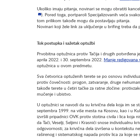
Ukoliko imaju pitanja, novinari se mogu obratiti kancel
). Pored toga, portparoli Specijalizovanih veća svak
tom prilikom takođe mogu da postavljaju pitanja.
Novinari koji žele link za uključenje u brifing treba da
Tok postupka i sažetak optužbi
Prvobitna optužnica protiv Tačija i drugih potvrđena 
aprila 2022. i 30. septembra 2022.
Manje redigovana v
optužnica u ovom predmetu.
Sva četvorica optuženih terete se po osnovu individua
protiv čovečnosti: progon, zatvaranje, druge nehumane 
takođe terete u četiri tačke za ratne zločine: protivzak
mučenje i ubistvo.
U optužnici se navodi da su krivična dela koja im se s
septembra 1999. na više mesta na Kosovu, kao i u Kuk
izvršili pripadnici OVK protiv stotina civila i lica koja 
da Tači, Veselji, Seljimi i Krasnići snose individualnu 
odgovornosti, za krivična dela izvršena u kontekstu
raširenog i sistematskog napada protiv lica za koje se 