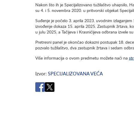
Nakon što ih je Specijalizovano tužilaštvo uhapsilo, Ha
su 4. i 5. novembra 2020. u pritvorski objekat Specija
Suđenje je počelo 3. aprila 2023. uvodnim izlaganjem S
izvođenje dokaza 15. aprila 2025. Zastupnik žrtava, ko
u julu 2025, a Tačijeva i Krasnićijeva odbrana izvel
Pretresni panel je okončao dokazni postupak 18. dece
pozvalo tužilaštvo, dva zastupnik žrtava i sedam odbr
Više informacija o ovom predmetu možete naći na
st
Izvor
SPECIJALIZOVANA VEĆA