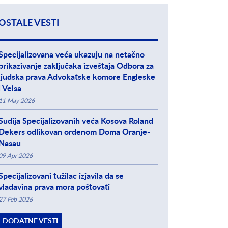
OSTALE VESTI
Specijalizovana veća ukazuju na netačno
prikazivanje zaključaka izveštaja Odbora za
ljudska prava Advokatske komore Engleske
i Velsa
11 May 2026
Sudija Specijalizovanih veća Kosova Roland
Dekers odlikovan ordenom Doma Oranje-
Nasau
09 Apr 2026
Specijalizovani tužilac izjavila da se
vladavina prava mora poštovati
27 Feb 2026
DODATNE VESTI