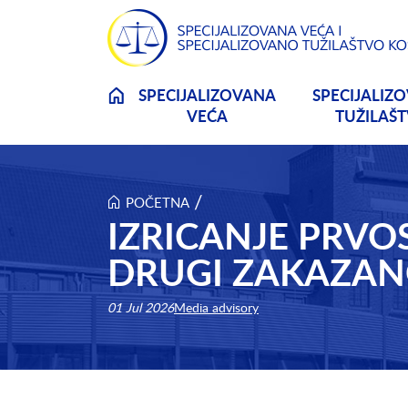
Skip to main content
SPECIJALIZOVANA
SPECIJALIZ
VEĆA
TUŽILAŠ
/
POČETNA
IZRICANJE PRVO
DRUGI ZAKAZANO
01 Jul 2026
Media advisory