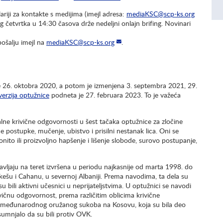
ariji za kontakte s medijima (imejl adresa:
mediaKSC@scp-ks.org
og četvrtka u 14:30 časova drže nedeljni onlajn brifing. Novinari
 pošalju imejl na
mediaKSC@scp-ks.org
.
je 26. oktobra 2020, a potom je izmenjena 3. septembra 2021, 29.
erzija optužnice
podneta je 27. februara 2023. To je važeća
lne krivične odgovornosti u šest tačaka optužnice za zločine
postupke, mučenje, ubistvo i prisilni nestanak lica. Oni se
onito ili proizvoljno hapšenje i lišenje slobode, surovo postupanje,
tavljaju na teret izvršena u periodu najkasnije od marta 1998. do
ešu i Cahanu, u severnoj Albaniji. Prema navodima, ta dela su
nisu bili aktivni učesnici u neprijateljstvima. U optužnici se navodi
krivičnu odgovornost, prema različitim oblicima krivične
 nemeđunarodnog oružanog sukoba na Kosovu, koja su bila deo
sumnjalo da su bili protiv OVK.