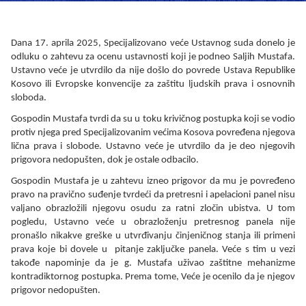
Dana 17
. aprila 2025
, Specijalizovano veće Ustavnog suda donelo je
odluku o zahtevu za ocenu ustavnosti koji je podneo Saljih Mustafa.
Ustavno veće je utvrdilo da nije došlo do povrede Ustava Republike
Kosovo ili Evropske konvencije za zaštitu ljudskih prava i osnovnih
sloboda.
Gospodin Mustafa tvrdi da su u toku krivičnog postupka koji se vodio
protiv njega pred Specijalizovanim većima Kosova povređena njegova
lična prava i slobode. Ustavno veće je utvrdilo da je deo njegovih
prigovora nedopušten, dok je ostale odbacilo.
Gospodin Mustafa je u zahtevu izneo prigovor da mu je povređeno
pravo na pravično suđenje tvrdeći da pretresni i apelacioni panel nisu
valjano obrazložili njegovu osudu za ratni zločin ubistva. U tom
pogledu, Ustavno veće u obrazloženju pretresnog panela nije
pronašlo nikakve greške u utvrđivanju činjeničnog stanja ili primeni
prava koje bi dovele u pitanje zaključke panela. Veće s tim u vezi
takođe napominje da je g. Mustafa uživao zaštitne mehanizme
kontradiktornog postupka. Prema tome, Veće je ocenilo da je njegov
prigovor nedopušten.