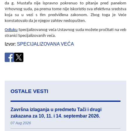
da g. Mustafa nije ispravno pokrenuo to pitanje pred panelom
Vrhovnog suda, pa prema tome nije iskoristio sva efektivna sredstva
koja su u vezi s tim predviđena zakonom. Zbog toga je Veće
konstatovalo da je njegov zahtev nedopušten.
Odluku
Specijalizovanog veća Ustavnog suda možete pročitati na veb
stranici Specijalizovanih veća.
Izvor
SPECIJALIZOVANA VEĆA
OSTALE VESTI
Završna izlaganja u predmetu Tači i drugi
zakazana za 10, 11. i 14. septembar 2026.
07 Aug 2026