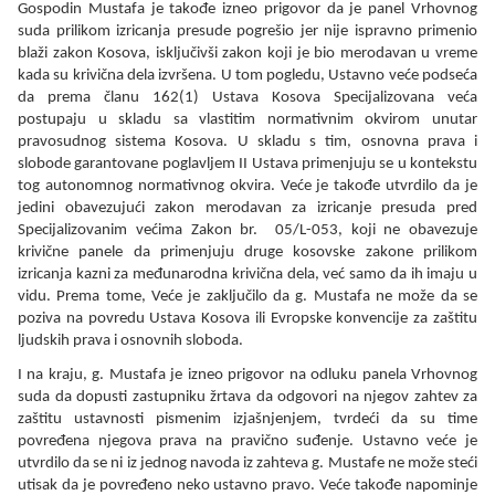
Gospodin Mustafa je takođe izneo prigovor da je panel Vrhovnog
suda prilikom izricanja presude pogrešio jer nije ispravno primenio
blaži zakon Kosova, isključivši zakon koji je bio merodavan u vreme
kada su krivična dela izvršena. U tom pogledu, Ustavno veće podseća
da prema članu 162(1) Ustava Kosova Specijalizovana veća
postupaju u skladu sa vlastitim normativnim okvirom unutar
pravosudnog sistema Kosova. U skladu s tim, osnovna prava i
slobode garantovane poglavljem II Ustava primenjuju se u kontekstu
tog autonomnog normativnog okvira. Veće je takođe utvrdilo da je
jedini obavezujući zakon merodavan za izricanje presuda pred
Specijalizovanim većima Zakon br. 05/L-053, koji ne obavezuje
krivične panele da primenjuju druge kosovske zakone prilikom
izricanja kazni za međunarodna krivična dela, već samo da ih imaju u
vidu. Prema tome, Veće je zaključilo da g. Mustafa ne može da se
poziva na povredu Ustava Kosova ili Evropske konvencije za zaštitu
ljudskih prava i osnovnih sloboda.
I na kraju, g. Mustafa je izneo prigovor na odluku panela Vrhovnog
suda da dopusti zastupniku žrtava da odgovori na njegov zahtev za
zaštitu ustavnosti pismenim izjašnjenjem, tvrdeći da su time
povređena njegova prava na pravično suđenje. Ustavno veće je
utvrdilo da se ni iz jednog navoda iz zahteva g. Mustafe ne može steći
utisak da je povređeno neko ustavno pravo. Veće takođe napominje