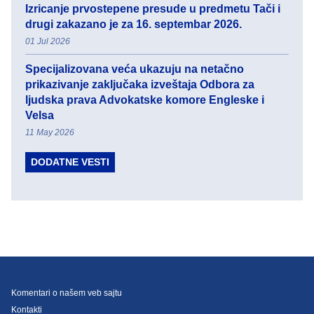
Izricanje prvostepene presude u predmetu Tači i
drugi zakazano je za 16. septembar 2026.
01 Jul 2026
Specijalizovana veća ukazuju na netačno
prikazivanje zaključaka izveštaja Odbora za
ljudska prava Advokatske komore Engleske i
Velsa
11 May 2026
DODATNE VESTI
Komentari o našem veb sajtu
Kontakti