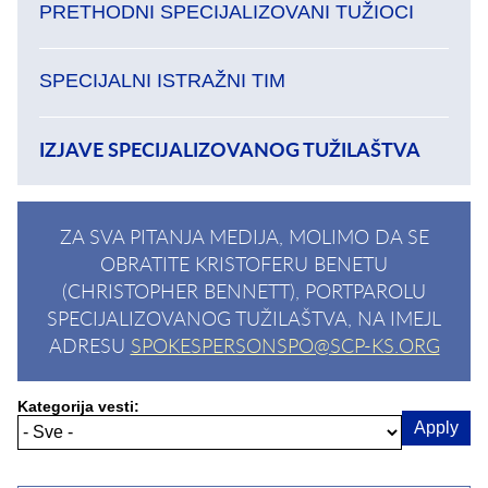
PRETHODNI SPECIJALIZOVANI TUŽIOCI
SPECIJALNI ISTRAŽNI TIM
IZJAVE SPECIJALIZOVANOG TUŽILAŠTVA
ZA SVA PITANJA MEDIJA, MOLIMO DA SE
OBRATITE KRISTOFERU BENETU
(CHRISTOPHER BENNETT), PORTPAROLU
SPECIJALIZOVANOG TUŽILAŠTVA, NA IMEJL
ADRESU
SPOKESPERSONSPO@SCP-KS.ORG
Kategorija vesti