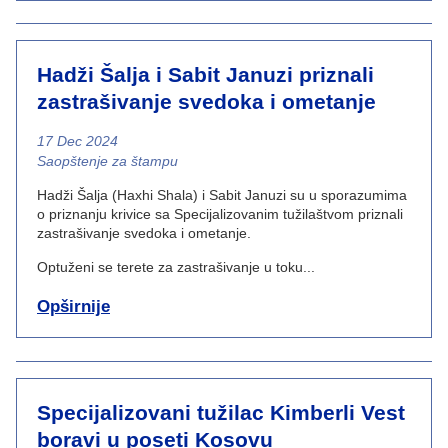
Hadži Šalja i Sabit Januzi priznali
zastrašivanje svedoka i ometanje
17 Dec 2024
News category
Saopštenje za štampu
Hadži Šalja (Haxhi Shala) i Sabit Januzi su u sporazumima
o priznanju krivice sa Specijalizovanim tužilaštvom priznali
zastrašivanje svedoka i ometanje.
Optuženi se terete za zastrašivanje u toku...
Opširnije
Specijalizovani tužilac Kimberli Vest
boravi u poseti Kosovu