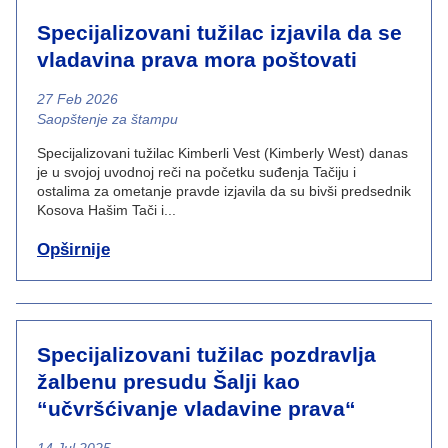
Specijalizovani tužilac izjavila da se
vladavina prava mora poštovati
27 Feb 2026
News category
Saopštenje za štampu
Specijalizovani tužilac Kimberli Vest (Kimberly West) danas
je u svojoj uvodnoj reči na početku suđenja Tačiju i
ostalima za ometanje pravde izjavila da su bivši predsednik
Kosova Hašim Tači i...
Opširnije
Specijalizovani tužilac pozdravlja
žalbenu presudu Šalji kao
“učvršćivanje vladavine prava“