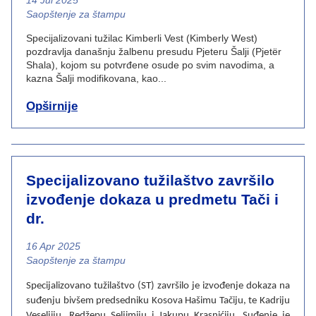
14 Jul 2025
News category
Saopštenje za štampu
Specijalizovani tužilac Kimberli Vest (Kimberly West)
pozdravlja današnju žalbenu presudu Pjeteru Šalji (Pjetër
Shala), kojom su potvrđene osude po svim navodima, a
kazna Šalji modifikovana, kao...
Opširnije
Specijalizovano tužilaštvo završilo
izvođenje dokaza u predmetu Tači i
dr.
16 Apr 2025
News category
Saopštenje za štampu
Specijalizovano tužilaštvo (ST) završilo je izvođenje dokaza na
suđenju bivšem predsedniku Kosova Hašimu Tačiju, te Kadriju
Veseljiju, Redžepu Seljimiju i Jakupu Krasnićiju. Suđenje je