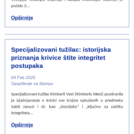
počelo 3...
Opširnije
Specijalizovani tužilac: istorijska
priznanja krivice štite integritet
postupaka
04 Feb 2025
News category
Saopštenje za štampu
Specijalizovani tužilac Kimberli Vest (Kimberly West) pozdravila
je izjašnjavanje o krivici sve trojice optuženih u predmetu
Sabit Januzi i dr. kao „istorijsko“ i „ključno za zaštitu
integriteta...
Opširnije