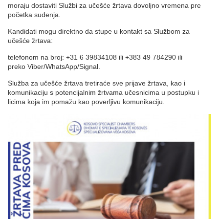
moraju dostaviti Službi za učešće žrtava dovoljno vremena pre
početka suđenja.
Kandidati mogu direktno da stupe u kontakt sa Službom za
učešće žrtava:
telefonom na broj: +31 6 39834108 ili +383 49 784290 ili
preko Viber/WhatsApp/Signal.
Služba za učešće žrtava tretiraće sve prijave žrtava, kao i
komunikaciju s potencijalnim žrtvama učesnicima u postupku i
licima koja im pomažu kao poverljivu komunikaciju.