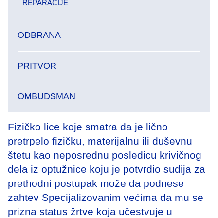
REPARACIJE
ODBRANA
PRITVOR
OMBUDSMAN
Fizičko lice koje smatra da je lično
pretrpelo fizičku, materijalnu ili duševnu
štetu kao neposrednu posledicu krivičnog
dela iz optužnice koju je potvrdio sudija za
prethodni postupak može da podnese
zahtev Specijalizovanim većima da mu se
prizna status žrtve koja učestvuje u