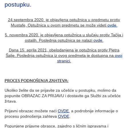
postupku.
24.septembra 2020. je objavljena optužnica u predmetu protiv
Mustafe, Optužnica u ovom predmetu se može videti
ovde.
5. novembra 2020. je objavljena optužnica u slučaju protiv Tačija i
ostalih. Poslednja optužnica se nalazi
ovde
.
Dana 15. aprila 2021, obelodanjena je optužnica protiv Pjetra
Šalje. Poslednja optužnica iz ovog predmeta je dostupna na
ovoj
stranici.
PROCES PODNOŠENJA ZAHTEVA:
Ukoliko želite da se prijavite za učešće u postupku, molimo da
popunite OBRAZAC ZA PRIJAVU i dostavite ga Službi za učešće
žrtava.
Prijavni obrazac možete naći
OVDE
, a podrobnije informacije o
procesu podnošenja zahteva
OVDE
.
Popunjene prijavne obrasce, zajedno s ličnim ispravama i