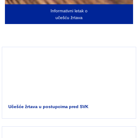
Informativni letak o
učešću žrtava
Učešće žrtava u postupcima pred SVK