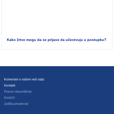
Kako žrtve mogu da se prijave da učestvuju u postupku?
Komentari o našem veb sajtu
Kontakti
Pravno obaveštenje
Kolačići
Zaštita privatnosti