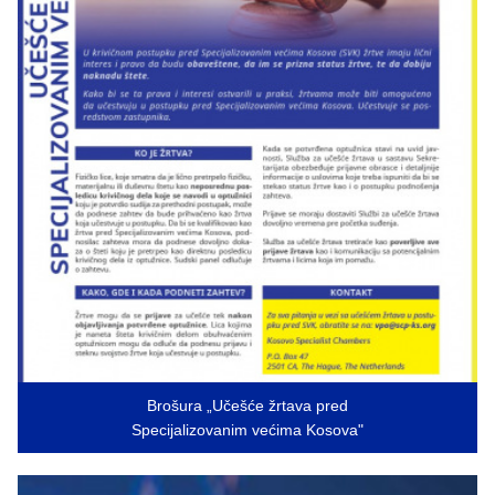
Brošura „Učešće žrtava pred
Specijalizovanim većima Kosova"