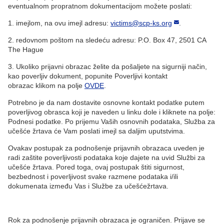
eventualnom propratnom dokumentacijom možete poslati:
1. imejlom, na ovu imejl adresu:
victims@scp-ks.org
.
2. redovnom poštom na sledeću adresu: P.O. Box 47, 2501 CA
The Hague
3. Ukoliko prijavni obrazac želite da pošaljete na sigurniji način,
kao poverljiv dokument, popunite Poverljivi kontakt
obrazac klikom na polje
OVDE
.
Potrebno je da nam dostavite osnovne kontakt podatke putem
poverljivog obrasca koji je naveden u linku dole i kliknete na polje:
Podnesi podatke. Po prijemu Vaših osnovnih podataka, Služba za
učešće žrtava će Vam poslati imejl sa daljim uputstvima.
Ovakav postupak za podnošenje prijavnih obrazaca uveden je
radi zaštite poverljivosti podataka koje dajete na uvid Službi za
učešće žrtava. Pored toga, ovaj postupak štiti sigurnost,
bezbednost i poverljivost svake razmene podataka i/ili
dokumenata između Vas i Službe za učešćežrtava.
Rok za podnošenje prijavnih obrazaca je ograničen. Prijave se