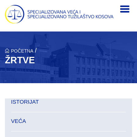
Skip to main content
/
POČETNA
ŽRTVE
ISTORIJAT
VEĆA