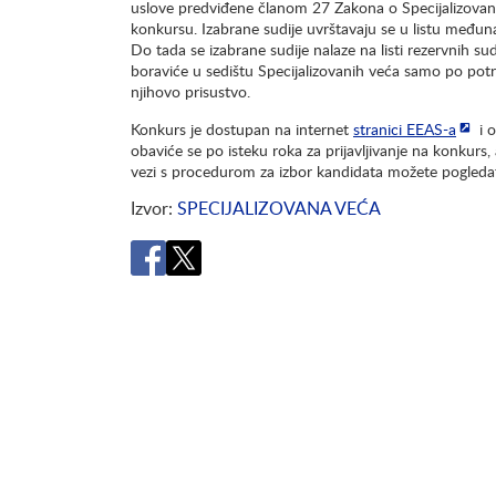
uslove predviđene članom 27 Zakona o Specijalizovani
konkursu. Izabrane sudije uvrštavaju se u listu međuna
Do tada se izabrane sudije nalaze na listi rezervnih s
boraviće u sedištu Specijalizovanih veća samo po potre
njihovo prisustvo.
Konkurs je dostupan na internet
stranici EEAS-a
i o
obaviće se po isteku roka za prijavljivanje na konkur
vezi s procedurom za izbor kandidata možete pogleda
Izvor
SPECIJALIZOVANA VEĆA