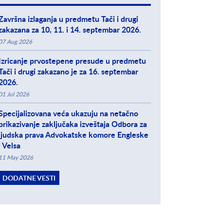
Završna izlaganja u predmetu Tači i drugi
zakazana za 10, 11. i 14. septembar 2026.
07 Aug 2026
Izricanje prvostepene presude u predmetu
Tači i drugi zakazano je za 16. septembar
2026.
01 Jul 2026
Specijalizovana veća ukazuju na netačno
prikazivanje zaključaka izveštaja Odbora za
ljudska prava Advokatske komore Engleske
i Velsa
11 May 2026
DODATNE VESTI