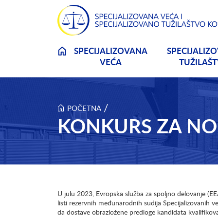
Skip to main content
SPECIJALIZOVANA
SPECIJALIZ
VEĆA
TUŽILAŠ
/
POČETNA
KONKURS ZA NO
U julu 2023, Evropska služba za spoljno delovanje (EEAS
listi rezervnih međunarodnih sudija Specijalizovanih v
da dostave obrazložene predloge kandidata kvalifikova