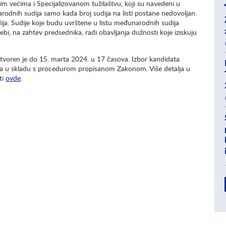
m većima i Specijalizovanom tužilaštvu, koji su navedeni u
rodnih sudija samo kada broj sudija na listi postane nedovoljan.
udija. Sudije koje budu uvrštene u listu međunarodnih sudija
bi, na zahtev predsednika, radi obavljanja dužnosti koje iziskuju
tvoren je do 15. marta 2024. u 17 časova. Izbor kandidata
s, a u skladu s procedurom propisanom Zakonom. Više detalja u
ti
ovde
.