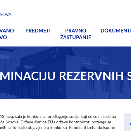
OVANO
PREDMETI
PRAVNO
DOKUMENT
TVO
ZASTUPANJE
MINACIJU REZERVNIH 
) raspisala je konkurs za predlaganje sudija koji će se nalaziti na
eća Kosova. Države članice EU i države kontributori pozivaju se
nih za funkcije objavljene u konkursu. Kandidati treba da ispune