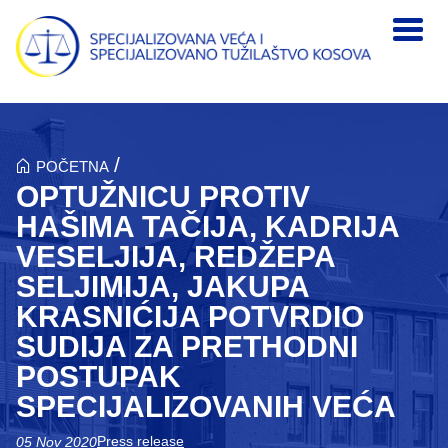
Skip to main content
/
POČETNA
OPTUŽNICU PROTIV
HAŠIMA TAČIJA, KADRIJA
VESELJIJA, REDŽEPA
SELJIMIJA, JAKUPA
KRASNIĆIJA POTVRDIO
SUDIJA ZA PRETHODNI
POSTUPAK
SPECIJALIZOVANIH VEĆA
Press release
05 Nov 2020