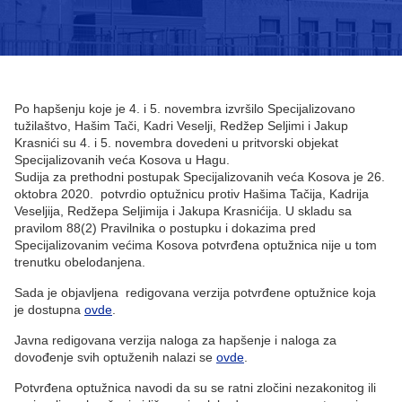
Po hapšenju koje je 4. i 5. novembra izvršilo Specijalizovano
tužilaštvo, Hašim Tači, Kadri Veselji, Redžep Seljimi i Jakup
Krasnići su 4. i 5. novembra dovedeni u pritvorski objekat
Specijalizovanih veća Kosova u Hagu.
Sudija za prethodni postupak Specijalizovanih veća Kosova je 26.
oktobra 2020. potvrdio optužnicu protiv Hašima Tačija, Kadrija
Veseljija, Redžepa Seljimija i Jakupa Krasnićija. U skladu sa
pravilom 88(2) Pravilnika o postupku i dokazima pred
Specijalizovanim većima Kosova potvrđena optužnica nije u tom
trenutku obelodanjena.
Sada je objavljena redigovana verzija potvrđene optužnice koja
je dostupna
ovde
.
Javna redigovana verzija naloga za hapšenje i naloga za
dovođenje svih optuženih nalazi se
ovde
.
Potvrđena optužnica navodi da su se ratni zločini nezakonitog ili