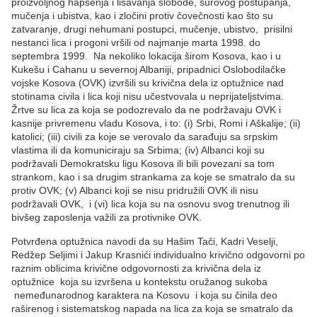
proizvoljnog hapšenja i lišavanja slobode, surovog postupanja,
mučenja i ubistva, kao i zločini protiv čovečnosti kao što su
zatvaranje, drugi nehumani postupci, mučenje, ubistvo, prisilni
nestanci lica i progoni vršili od najmanje marta 1998. do
septembra 1999. Na nekoliko lokacija širom Kosova, kao i u
Kukešu i Cahanu u severnoj Albaniji, pripadnici Oslobodilačke
vojske Kosova (OVK) izvršili su krivična dela iz optužnice nad
stotinama civila i lica koji nisu učestvovala u neprijateljstvima.
Žrtve su lica za koja se podozrevalo da ne podržavaju OVK i
kasnije privremenu vladu Kosova, i to: (i) Srbi, Romi i Aškalije; (ii)
katolici; (iii) civili za koje se verovalo da sarađuju sa srpskim
vlastima ili da komuniciraju sa Srbima; (iv) Albanci koji su
podržavali Demokratsku ligu Kosova ili bili povezani sa tom
strankom, kao i sa drugim strankama za koje se smatralo da su
protiv OVK; (v) Albanci koji se nisu pridružili OVK ili nisu
podržavali OVK, i (vi) lica koja su na osnovu svog trenutnog ili
bivšeg zaposlenja važili za protivnike OVK.
Potvrđena optužnica navodi da su Hašim Tači, Kadri Veselji,
Redžep Seljimi i Jakup Krasnići individualno krivično odgovorni po
raznim oblicima krivične odgovornosti za krivična dela iz
optužnice koja su izvršena u kontekstu oružanog sukoba
nemeđunarodnog karaktera na Kosovu i koja su činila deo
raširenog i sistematskog napada na lica za koja se smatralo da