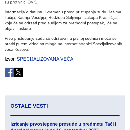
su protivnici OVK.
Informacija o datumu i vremenu prvog pristupanja sudu Hašima
Tačija, Kadrija Veseljija, Redžepa Seljimija i Jakupa Krasnićija,
koje će se održati pred sudijom za prethodni postupak, će se
objaviti uskoro.
Prvo pristupanje sudu se održava na javnoj sednici i može se
pratiti putem video striminga na internet stranici Specijalizovanih
veća Kosova.
Izvor
SPECIJALIZOVANA VEĆA
OSTALE VESTI
Izricanje prvostepene presude u predmetu Tači i