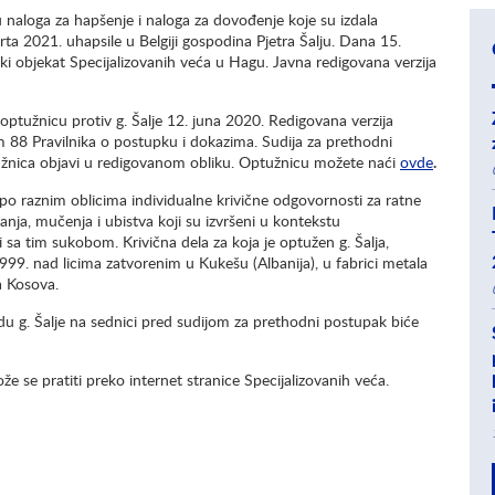
 naloga za hapšenje i naloga za dovođenje koje su izdala
rta 2021. uhapsile u Belgiji gospodina Pjetra Šalju. Dana 15.
ski objekat Specijalizovanih veća u Hagu. Javna redigovana verzija
 optužnicu protiv g. Šalje 12. juna 2020. Redigovana verzija
m 88 Pravilnika o postupku i dokazima. Sudija za prethodni
ptužnica objavi u redigovanom obliku. Optužnicu možete naći
ovde
.
 po raznim oblicima individualne krivične odgovornosti za ratne
anja, mučenja i ubistva koji su izvršeni u kontekstu
 tim sukobom. Krivična dela za koja je optužen g. Šalja,
1999. nad licima zatvorenim u Kukešu (Albanija), u fabrici metala
a Kosova.
u g. Šalje na sednici pred sudijom za prethodni postupak biće
že se pratiti preko internet stranice Specijalizovanih veća.