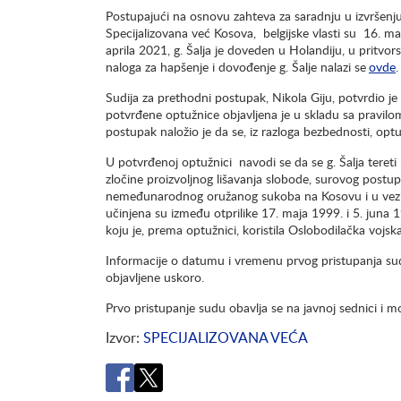
Postupajući na osnovu zahteva za saradnju u izvršenju
Specijalizovana već Kosova, belgijske vlasti su 16. ma
aprila 2021, g. Šalja je doveden u Holandiju, u pritvor
naloga za hapšenje i dovođenje g. Šalje nalazi se
ovde
.
Sudija za prethodni postupak, Nikola Giju, potvrdio je
potvrđene optužnice objavljena je u skladu sa pravilo
postupak naložio je da se, iz razloga bezbednosti, o
U potvrđenoj optužnici navodi se da se g. Šalja tereti
zločine proizvoljnog lišavanja slobode, surovog postup
nemeđunarodnog oružanog sukoba na Kosovu i u vezi sa
učinjena su između otprilike 17. maja 1999. i 5. juna 
koju je, prema optužnici, koristila Oslobodilačka vojsk
Informacije o datumu i vremenu prvog pristupanja sud
objavljene uskoro.
Prvo pristupanje sudu obavlja se na javnoj sednici i mo
Izvor
SPECIJALIZOVANA VEĆA