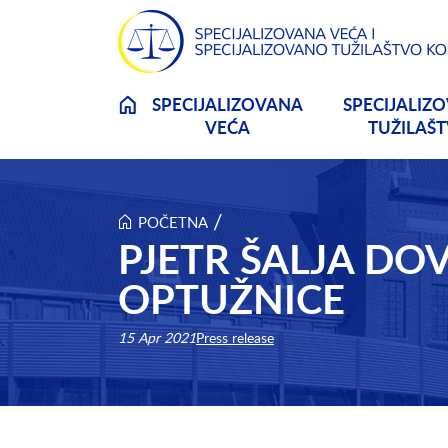
Skip to main content
SPECIJALIZOVANA
SPECIJALIZ
VEĆA
TUŽILAŠ
/
POČETNA
PJETR ŠALJA D
OPTUŽNICE
15 Apr 2021
Press release