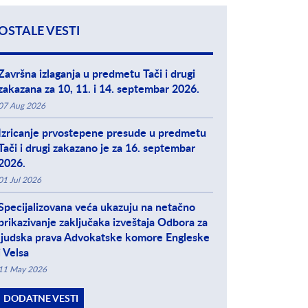
OSTALE VESTI
Završna izlaganja u predmetu Tači i drugi
zakazana za 10, 11. i 14. septembar 2026.
07 Aug 2026
Izricanje prvostepene presude u predmetu
Tači i drugi zakazano je za 16. septembar
2026.
01 Jul 2026
Specijalizovana veća ukazuju na netačno
prikazivanje zaključaka izveštaja Odbora za
ljudska prava Advokatske komore Engleske
i Velsa
11 May 2026
DODATNE VESTI