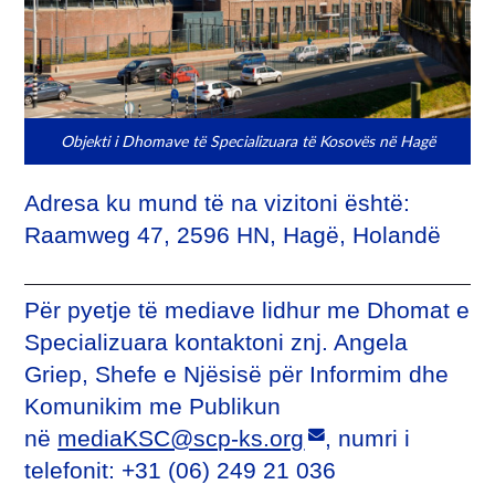
Objekti i Dhomave të Specializuara të Kosovës në Hagë
Adresa ku mund të na vizitoni është:
Raamweg 47, 2596 HN, Hagë, Holandë
Pёr pyetje tё mediave lidhur me Dhomat e
Specializuara kontaktoni znj. Angela
Griep, Shefe e Njësisë për Informim dhe
Komunikim me Publikun
në
mediaKSC@scp-ks.org
, numri i
telefonit: +31 (06) 249 21 036