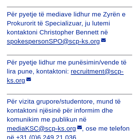
Pёr pyetje tё mediave lidhur me Zyrën e
Prokurorit të Specializuar, ju lutemi
kontaktoni Christopher Bennett në
spokespersonSPO@scp-ks.org
Pёr pyetje lidhur me punёsimin/vende tё
lira pune, kontaktoni:
recruitment@scp-
ks.org
Pёr vizita grupore/studentore, mund të
kontaktoni njësinë për informim dhe
komunikim me publikun në
mediaKSC@scp-ks.org
, ose me telefon
në +31 (0)6 249 21 036.