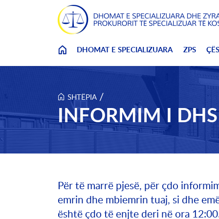
Skip to main content
DHOMAT E SPECIALIZUARA
ZPS
ÇË
/
SHTËPIA
INFORMIM I DHSK
Për të marrë pjesë, për çdo informim
emrin dhe mbiemrin tuaj, si dhe em
është çdo të enjte deri në ora 12:00