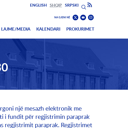
Search
Subscribe to RSS
ENGLISH
SHQIP
SRPSKI
Kërko
Find
Find
NA GJENI NË
us
us
Find
LAJME/MEDIA
KALENDARI
PROKURIMET
on
on
us
Youtube
Instagram
on
Twitter
30
dërgoni një mesazh elektronik me
ati i fundit për regjistrimin paraprak
 regjistrimit paraprak. Regjistrimet