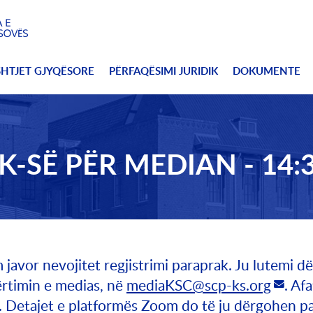
SHTJET GJYQËSORE
PËRFAQËSIMI JURIDIK
DOKUMENTE
-SË PËR MEDIAN - 14:
 javor nevojitet regjistrimi paraprak. Ju lutemi 
ërtimin e medias, në
mediaKSC@scp-ks.org
. Af
. Detajet e platformës Zoom do të ju dërgohen pas