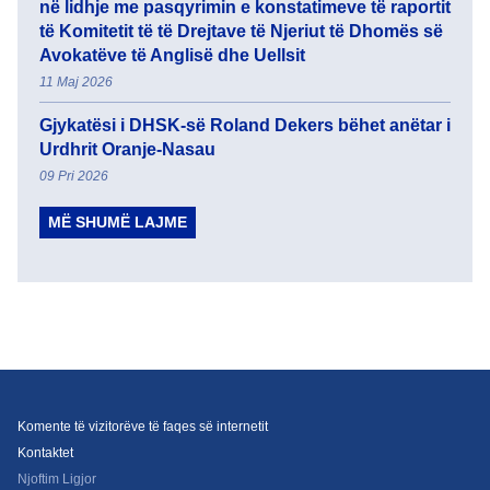
në lidhje me pasqyrimin e konstatimeve të raportit
të Komitetit të të Drejtave të Njeriut të Dhomës së
Avokatëve të Anglisë dhe Uellsit
11 Maj 2026
Gjykatësi i DHSK-së Roland Dekers bëhet anëtar i
Urdhrit Oranje-Nasau
09 Pri 2026
MË SHUMË LAJME
Komente të vizitorëve të faqes së internetit
Kontaktet
Njoftim Ligjor