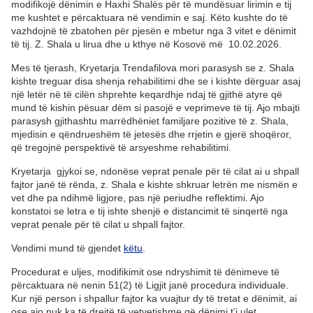
modifikojë dënimin e Haxhi Shalës për të mundësuar lirimin e tij
me kushtet e përcaktuara në vendimin e saj. Këto kushte do të
vazhdojnë të zbatohen për pjesën e mbetur nga 3 vitet e dënimit
të tij. Z. Shala u lirua dhe u kthye në Kosovë më 10.02.2026.
Mes të tjerash, Kryetarja Trendafilova mori parasysh se z. Shala
kishte treguar disa shenja rehabilitimi dhe se i kishte dërguar asaj
një letër në të cilën shprehte keqardhje ndaj të gjithë atyre që
mund të kishin pësuar dëm si pasojë e veprimeve të tij. Ajo mbajti
parasysh gjithashtu marrëdhëniet familjare pozitive të z. Shala,
mjedisin e qëndrueshëm të jetesës dhe rrjetin e gjerë shoqëror,
që tregojnë perspektivë të arsyeshme rehabilitimi.
Kryetarja gjykoi se, ndonëse veprat penale për të cilat ai u shpall
fajtor janë të rënda, z. Shala e kishte shkruar letrën me nismën e
vet dhe pa ndihmë ligjore, pas një periudhe reflektimi. Ajo
konstatoi se letra e tij ishte shenjë e distancimit të sinqertë nga
veprat penale për të cilat u shpall fajtor.
Vendimi mund të gjendet
këtu
.
Procedurat e uljes, modifikimit ose ndryshimit të dënimeve të
përcaktuara në nenin 51(2) të Ligjit janë procedura individuale.
Kur një person i shpallur fajtor ka vuajtur dy të tretat e dënimit, ai
ose ajo nuk ka të drejtë të vetvetishme që dënimi t’i ulet,