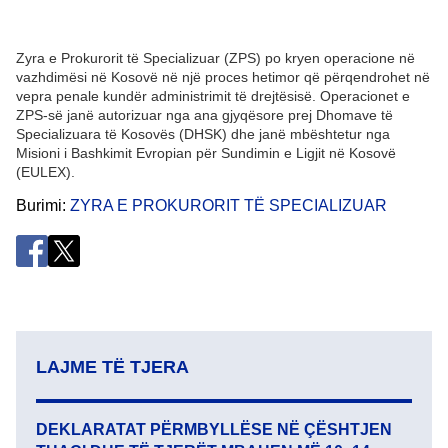
Zyra e Prokurorit të Specializuar (ZPS) po kryen operacione në
vazhdimësi në Kosovë në një proces hetimor që përqendrohet në
vepra penale kundër administrimit të drejtësisë. Operacionet e
ZPS-së janë autorizuar nga ana gjyqësore prej Dhomave të
Specializuara të Kosovës (DHSK) dhe janë mbështetur nga
Misioni i Bashkimit Evropian për Sundimin e Ligjit në Kosovë
(EULEX).
Burimi
ZYRA E PROKURORIT TЁ SPECIALIZUAR
LAJME TË TJERA
DEKLARATAT PËRMBYLLËSE NË ÇËSHTJEN