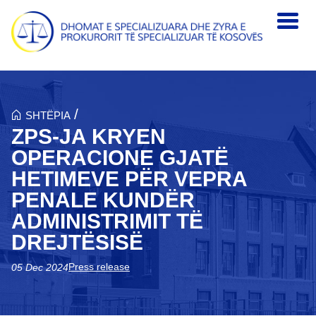
Skip to main content
/
SHTËPIA
ZPS-JA KRYEN
OPERACIONE GJATË
HETIMEVE PËR VEPRA
PENALE KUNDËR
ADMINISTRIMIT TË
DREJTËSISË
Press release
05 Dec 2024