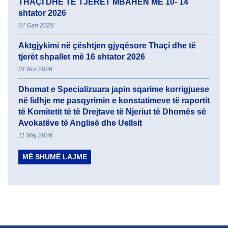
THAÇI DHE TË TJERËT MBAHEN MË 10- 14
shtator 2026
07 Gsh 2026
Aktgjykimi në çështjen gjyqësore Thaçi dhe të
tjerët shpallet më 16 shtator 2026
01 Kor 2026
Dhomat e Specializuara japin sqarime korrigjuese
në lidhje me pasqyrimin e konstatimeve të raportit
të Komitetit të të Drejtave të Njeriut të Dhomës së
Avokatëve të Anglisë dhe Uellsit
11 Maj 2026
MË SHUMË LAJME