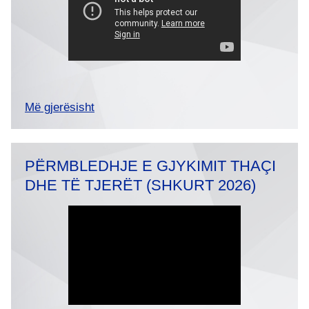
Më gjerësisht
PËRMBLEDHJE E GJYKIMIT THAÇI
DHE TË TJERËT (SHKURT 2026)