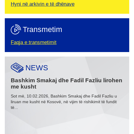
Hyni në arkivin e të dhënave
Transmetim
Faqja e transmetimit
NEWS
 dhe
Bashkim Smakaj dhe Fadil Fazliu lirohen
Pro
me kusht
të m
 në
Sot më, 10.02.2026, Bashkim Smakaj dhe Fadil Fazliu u
Sot, 
liruan me kusht në Kosovë, në vijim të rishikimit të fundit
të dr
të...