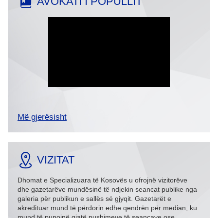
AVOKATI I POPULLIT
Më gjerësisht
VIZITAT
Dhomat e Specializuara të Kosovës u ofrojnë vizitorëve
dhe gazetarëve mundësinë të ndjekin seancat publike nga
galeria për publikun e sallës së gjyqit. Gazetarët e
akredituar mund të përdorin edhe qendrën për median, ku
mund të punojnë gjatë pushimeve të seancave ose