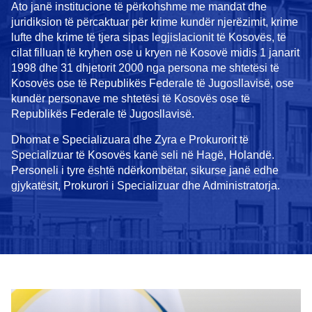
Ato janë institucione të përkohshme me mandat dhe
juridiksion të përcaktuar për krime kundër njerëzimit, krime
lufte dhe krime të tjera sipas legjislacionit të Kosovës, të
cilat filluan të kryhen ose u kryen në Kosovë midis 1 janarit
1998 dhe 31 dhjetorit 2000 nga persona me shtetësi të
Kosovës ose të Republikës Federale të Jugosllavisë, ose
kundër personave me shtetësi të Kosovës ose të
Republikës Federale të Jugosllavisë.
Dhomat e Specializuara dhe Zyra e Prokurorit të
Specializuar të Kosovës kanë seli në Hagë, Holandë.
Personeli i tyre është ndërkombëtar, sikurse janë edhe
gjykatësit, Prokurori i Specializuar dhe Administratorja.
In focus