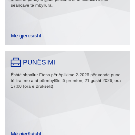
seancave të mbyllura.
Më gjerësisht
PUNЁSIMI
Është shpallur Ftesa për Aplikime 2-2026 për vende pune
të lira, me afat përmbyllës të premten, 21 gusht 2026, ora
17:00 (ora e Brukselit).
Më gjerësisht