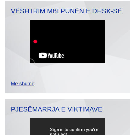
VËSHTRIM MBI PUNËN E DHSK-SË
Më shumë
PJESËMARRJA E VIKTIMAVE