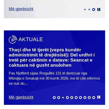
Më gjerësisht
Më g
AKTUALE
dër
Thaçi dhe të tjerët (vepra kundër
Thaç
et
administrimit të drejtësisë): Del urdhri i
par
tretë për caktimin e datave: Seancat e
Në ve
caktuara në gusht anulohen
datës
Pas Njoftimit sipas Rregullës 131 të dorëzuar nga
e…
Mbrojtja e Smakajt më 30 korrik 2026, me të cilin informoi
se nuk do…
Më gjerësisht