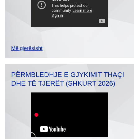
Më gjerësisht
PËRMBLEDHJE E GJYKIMIT THAÇI
DHE TË TJERËT (SHKURT 2026)