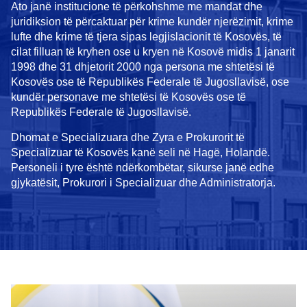
Ato janë institucione të përkohshme me mandat dhe
juridiksion të përcaktuar për krime kundër njerëzimit, krime
lufte dhe krime të tjera sipas legjislacionit të Kosovës, të
cilat filluan të kryhen ose u kryen në Kosovë midis 1 janarit
1998 dhe 31 dhjetorit 2000 nga persona me shtetësi të
Kosovës ose të Republikës Federale të Jugosllavisë, ose
kundër personave me shtetësi të Kosovës ose të
Republikës Federale të Jugosllavisë.
Dhomat e Specializuara dhe Zyra e Prokurorit të
Specializuar të Kosovës kanë seli në Hagë, Holandë.
Personeli i tyre është ndërkombëtar, sikurse janë edhe
gjykatësit, Prokurori i Specializuar dhe Administratorja.
In focus