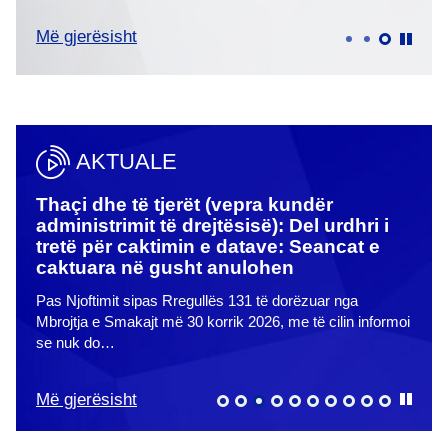
Më gjerësisht
Më g
AKTUALE
dër
Thaçi dhe të tjerët (vepra kundër
Thaç
et
administrimit të drejtësisë): Del urdhri i
par
tretë për caktimin e datave: Seancat e
Në ve
caktuara në gusht anulohen
datës
Pas Njoftimit sipas Rregullës 131 të dorëzuar nga
e…
Mbrojtja e Smakajt më 30 korrik 2026, me të cilin informoi
se nuk do…
Më gjerësisht