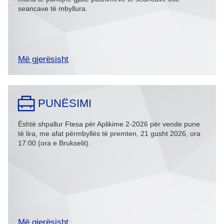
seancave të mbyllura.
Më gjerësisht
PUNЁSIMI
Është shpallur Ftesa për Aplikime 2-2026 për vende pune
të lira, me afat përmbyllës të premten, 21 gusht 2026, ora
17:00 (ora e Brukselit).
Më gjerësisht