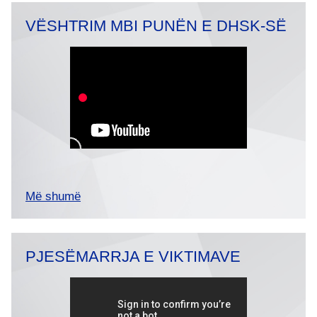
VËSHTRIM MBI PUNËN E DHSK-SË
Më shumë
PJESËMARRJA E VIKTIMAVE