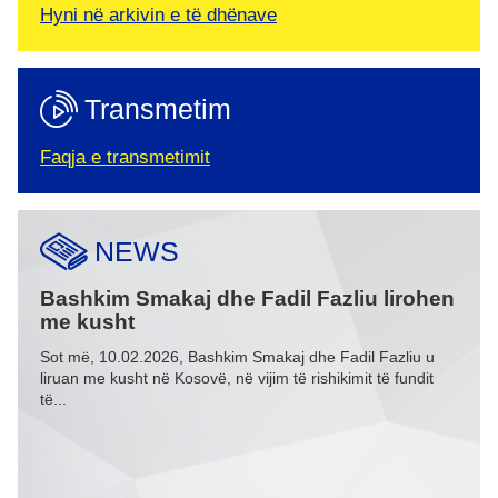
Hyni në arkivin e të dhënave
Transmetim
Faqja e transmetimit
NEWS
 dhe
Bashkim Smakaj dhe Fadil Fazliu lirohen
Pro
me kusht
të m
 në
Sot më, 10.02.2026, Bashkim Smakaj dhe Fadil Fazliu u
Sot, 
liruan me kusht në Kosovë, në vijim të rishikimit të fundit
të dr
të...