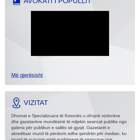
AVOKATI I POPULLIT
Më gjerësisht
VIZITAT
Dhomat e Specializuara të Kosovës u ofrojnë vizitorëve
dhe gazetarëve mundësinë të ndjekin seancat publike nga
galeria për publikun e sallës së gjyqit. Gazetarët e
akredituar mund të përdorin edhe qendrën për median, ku
mund të punojnë gjatë pushimeve të seancave ose