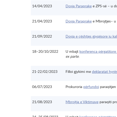
14/04/2023
Dosja Paraprake
e ZPS-së – u do
21/04/2023
Dosja Paraprake
e Mbrojtjes– u 
21/09/2022
Dosja e çështjes gjyqësore iu ka
18–20/10/2022
U mbajt
konferenca përgatitore 
ex parte
.
21-22/02/2023
Filloi gjykimi me
deklaratat hyrë
06/07/2023
Prokuroria
përfundoi
paraqitjen 
21/08/2023
Mbrojtja e Viktimave
paraqiti pr
24–25/08/2023
U mbajt
konferenca përgatitore