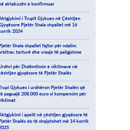
në aktakuzën e konfirmuar
Aktgjykimi i Trupit Gjykues në Çështjen
Gjyqësore Pjetër Shala shpallet më 16
korrik 2024
Pjetër Shala shpallet fajtor për ndalim
arbitrar, torturë dhe vrasje të paligjshme
Urdhri për Zhdëmtimin e viktimave në
çështjen gjyqësore të Pjetër Shalës
Trupi Gjykues i urdhëron Pjetër Shalën që
të paguajë 208.000 euro si kompensim për
viktimat
Aktgjykimi i apelit në çështjen gjyqësore të
Pjetër Shalës do të shqiptohet më 14 korrik
2025