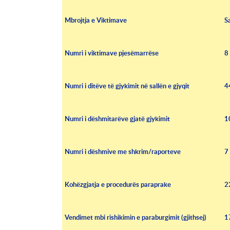
Mbrojtja e Viktimave
S
Numri i viktimave pjesëmarrëse
8
Numri i ditëve të gjykimit në sallën e gjyqit
4
Numri i dëshmitarëve gjatë gjykimit
1
Numri i dëshmive me shkrim/raporteve
7
Kohëzgjatja e procedurës paraprake
2
Vendimet mbi rishikimin e paraburgimit (gjithsej)
1