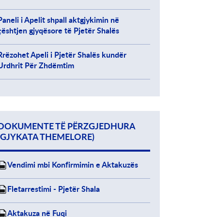
Paneli i Apelit shpall aktgjykimin në
çështjen gjyqësore të Pjetër Shalës
Rrëzohet Apeli i Pjetër Shalës kundër
Urdhrit Për Zhdëmtim
DOKUMENTE TË PËRZGJEDHURA
(GJYKATA THEMELORE)
Vendimi mbi Konfirmimin e Aktakuzës
Fletarrestimi - Pjetër Shala
Aktakuza në Fuqi