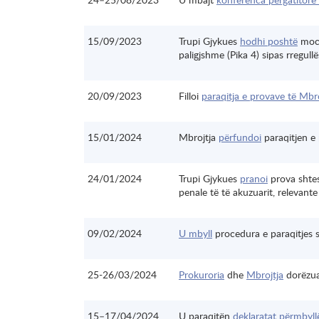
15/09/2023
Trupi Gjykues
hodhi poshtë
moci
paligjshme (Pika 4) sipas rregull
20/09/2023
Filloi
paraqitja e provave të Mbro
15/01/2024
Mbrojtja
përfundoi
paraqitjen e 
24/01/2024
Trupi Gjykues
pranoi
prova shtes
penale të të akuzuarit, relevante
09/02/2024
U mbyll
procedura e paraqitjes 
25-26/03/2024
Prokuroria
dhe
Mbrojtja
dorëzua
15–17/04/2024
U paraqitën
deklaratat përmbyll