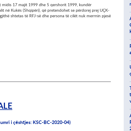
ht midis 17 majit 1999 dhe 5 qershorit 1999, kundër
lit në Kukës (Shqipëri), që pretendohet se përdorej prej UÇK-
 gjithë shtetas të RFJ-së dhe persona të cilët nuk merrnin pjesë
ALE
umri i çështjes: KSC-BC-2020-04)