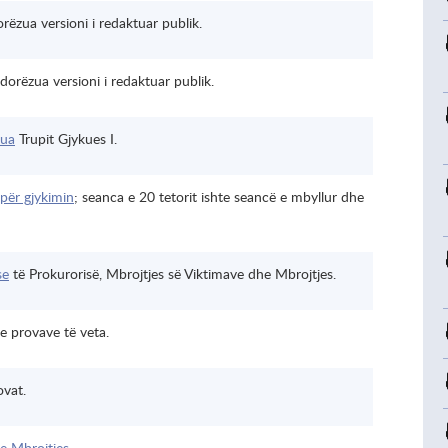
rëzua versioni i redaktuar publik.
dorëzua versioni i redaktuar publik.
lua
Trupit Gjykues I.
për gjykimin
; seanca e 20 tetorit ishte seancë e mbyllur dhe
se
të Prokurorisë, Mbrojtjes së Viktimave dhe Mbrojtjes.
e provave të veta.
ovat.
 e Mbrojtjes
.