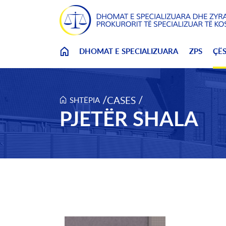
Skip to main content
DHOMAT E SPECIALIZUARA
ZPS
ÇË
/
/
CASES
SHTËPIA
PJETËR SHALA