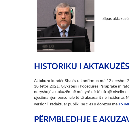
Sipas aktakuzës
HISTORIKU I AKTAKUZË
Aktakuza kundër Shalës u konfirmua më 12 qershor 2
18 tetor 2021, Gjykatësi i Pocedurës Paraprake mirat
ndryshojë aktakuzën në mënyrë që të ofrojë nivelin e 
pjesëmarrjen personale të të akuzuarit në incidente.
M
versioni i redaktuar publik i së cilës u dorëzua më
16 në
PËRMBLEDHJE E AKUZA