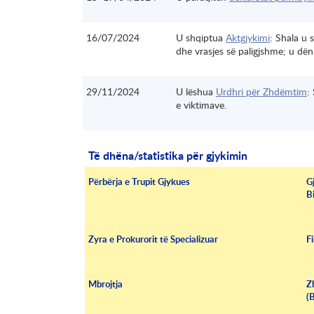
16/07/2024
U shqiptua
Aktgjykimi
: Shala u s
dhe vrasjes së paligjshme; u d
29/11/2024
U lëshua
Urdhri për Zhdëmtim
:
e viktimave.
Të dhëna/statistika për gjykimin
Përbërja e Trupit Gjykues
G
B
Zyra e Prokurorit të Specializuar
F
Mbrojtja
Z
(