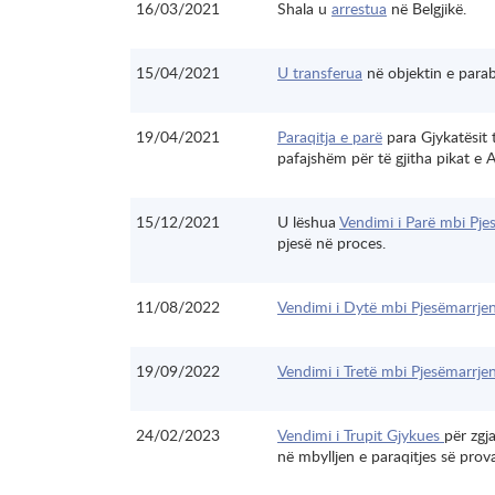
16/03/2021
Shala u
arrestua
në Belgjikë.
15/04/2021
U transferua
në objektin e para
19/04/2021
Paraqitja e parë
para Gjykatësit 
pafajshëm për të gjitha pikat e 
15/12/2021
U lëshua
Vendimi i Parë mbi Pje
pjesë në proces.
11/08/2022
Vendimi i Dytë mbi Pjesëmarrjen
19/09/2022
Vendimi i Tretë mbi Pjesëmarrje
24/02/2023
Vendimi i Trupit Gjykues
për zgja
në mbylljen e paraqitjes së prov