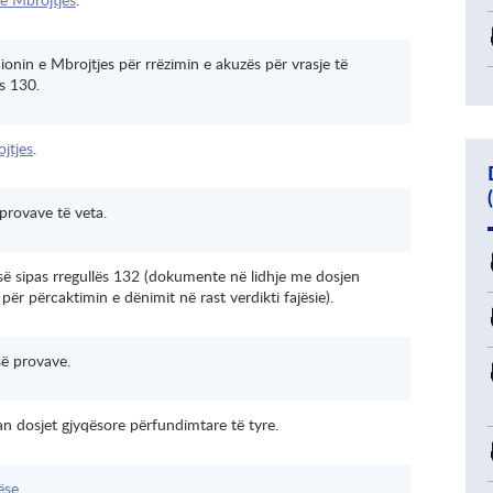
onin e Mbrojtjes për rrëzimin e akuzës për vrasje të
ës 130.
jtjes
.
provave të veta.
ë sipas rregullës 132 (dokumente në lidhje me dosjen
 për përcaktimin e dënimit në rast verdikti fajësie).
së provave.
n dosjet gjyqësore përfundimtare të tyre.
ëse
.