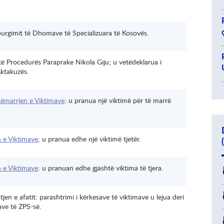
burgimit të Dhomave të Specializuara të Kosovës.
të Procedurës Paraprake Nikola Giju; u vetëdeklarua i
Aktakuzës.
sëmarrjen e Viktimave
: u pranua një viktimë për të marrë
 e Viktimave
; u pranua edhe një viktimë tjetër.
n e Viktimave
: u pranuan edhe gjashtë viktima të tjera.
tjen e afatit: parashtrimi i kërkesave të viktimave u lejua deri
ave të ZPS-së.