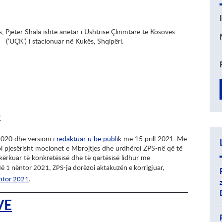
, Pjetër Shala ishte anëtar i Ushtrisë Çlirimtare të Kosovës
(‘UÇK’) i stacionuar në Kukës, Shqipëri.
S
020 dhe versioni i
redaktuar u bë publi
k më 15 prill 2021. Më
oi pjesërisht mocionet e Mbrojtjes dhe urdhëroi ZPS-në që të
kërkuar të konkretësisë dhe të qartësisë lidhur me
ë 1 nëntor 2021, ZPS-ja dorëzoi aktakuzën e korrigjuar,
ntor 2021
.
VE