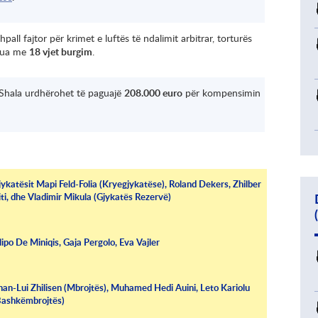
hpall fajtor për krimet e luftës të ndalimit arbitrar, torturës
ënua me
18 vjet burgim
.
 Shala urdhërohet të paguajë
208.000 euro
për kompensimin
jykatësit Mapi Feld-Folia (Kryegjykatëse), Roland Dekers, Zhilber
iti, dhe Vladimir Mikula (Gjykatës Rezervë)
ilipo De Miniqis, Gaja Pergolo, Eva Vajler
han-Lui Zhilisen (Mbrojtës), Muhamed Hedi Auini, Leto Kariolu
Bashkëmbrojtës)