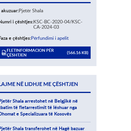
I akuzuar
Pjetër Shala
Numri i çështjes
KSC-BC-2020-04/KSC-
CA-2024-03
Faza e çështjes
Përfundimi i apelit
Fletinformacion për çështjen
FLETINFORMACION PËR
(566.16 KB)
PDF DOCUMENT
ÇËSHTJEN
LAJME NË LIDHJE ME ÇËSHTJEN
Pjetër Shala arrestohet në Belgjikë në
zbatim të fletarrestimit të lëshuar nga
Dhomat e Specializuara të Kosovës
Pjetёr Shala transferohet në Hagë bazuar