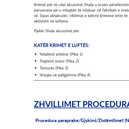
Krimet për të cilat akuzohet Shala u kryen përafërsis
personave që u mbajtën të ndaluar në fabrikën e meta
së. Sipas aktakuzës, viktimat e këtyre krimeve ishin të
aktivisht në luftime.
Pjetër Shala akuzohet për:
KATËR KRIMET E LUFTËS:
Ndalimit arbitrar (Pika 1)
Trajtimit mizor (Pika 2)
Torturës (Pika 3)
Vrasjes së paligjshme (Pika 4)
ZHVILLIMET PROCEDUR
Procedura paraprake/Gjykimi/Zhdëmtimet (N